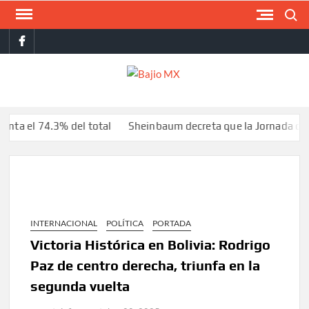
Saltar
Buscar
al
facebook
contenido
BAJI
MX
 74.3% del total
Sheinbaum decreta que la Jornada de Refore
INTERNACIONAL
POLÍTICA
PORTADA
Victoria Histórica en Bolivia: Rodrigo
Paz de centro derecha, triunfa en la
segunda vuelta