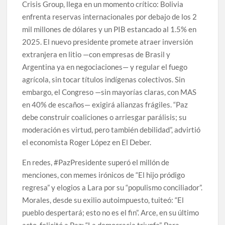
Crisis Group, llega en un momento crítico: Bolivia
enfrenta reservas internacionales por debajo de los 2
mil millones de dólares y un PIB estancado al 1.5% en
2025. El nuevo presidente promete atraer inversión
extranjera en litio —con empresas de Brasil y
Argentina ya en negociaciones— y regular el fuego
agrícola, sin tocar títulos indígenas colectivos. Sin
embargo, el Congreso —sin mayorías claras, con MAS
en 40% de escaños— exigirá alianzas frágiles. “Paz
debe construir coaliciones o arriesgar parálisis; su
moderación es virtud, pero también debilidad”, advirtió
el economista Roger López en El Deber.
En redes, #PazPresidente superó el millón de
menciones, con memes irónicos de “El hijo pródigo
regresa” y elogios a Lara por su “populismo conciliador”.
Morales, desde su exilio autoimpuesto, tuiteó: “El
pueblo despertará; esto no es el fin”. Arce, en su último
acto, felicitó a Paz: “La democracia triunfa”. Para