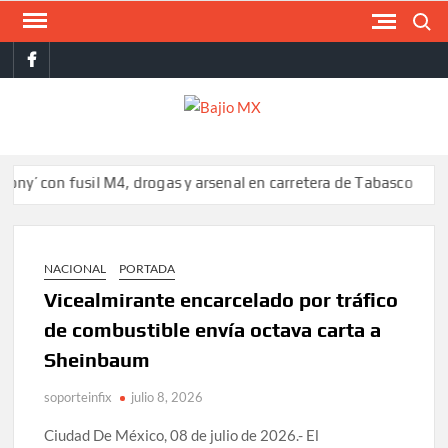
Saltar
Buscar
al
facebook
contenido
BAJI
MX
on fusil M4, drogas y arsenal en carretera de Tabasco
Colombia 
NACIONAL
PORTADA
Vicealmirante encarcelado por tráfico
de combustible envía octava carta a
Sheinbaum
soporteinfix
julio 8, 2026
Ciudad De México, 08 de julio de 2026.- El