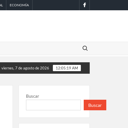
facebook
AL
ECONOMÍA
Buscar:
a ciudadano estadounidense buscado por Interpol
Christophe
viernes, 7 de agosto de 2026
12:05:20 AM
Buscar
Buscar