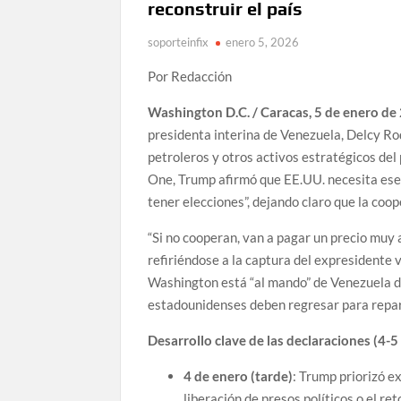
reconstruir el país
soporteinfix
enero 5, 2026
Por Redacción
Washington D.C. / Caracas, 5 de enero de
presidenta interina de Venezuela, Delcy Ro
petroleros y otros activos estratégicos del
One, Trump afirmó que EE.UU. necesita ese a
tener elecciones”, dejando claro que la coo
“Si no cooperan, van a pagar un precio muy
refiriéndose a la captura del expresidente 
Washington está “al mando” de Venezuela 
estadounidenses deben regresar para repar
Desarrollo clave de las declaraciones (4-
4 de enero (tarde)
: Trump priorizó e
liberación de presos políticos o el r