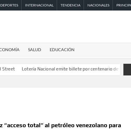
DEPORTES
INTERNACIONAL
TENDENCIA
NACIONALES
PRINCIP
CONOMÍA
SALUD
EDUCACIÓN
otería Nacional emite billete por centenario de la Asociación de
 “acceso total” al petróleo venezolano para