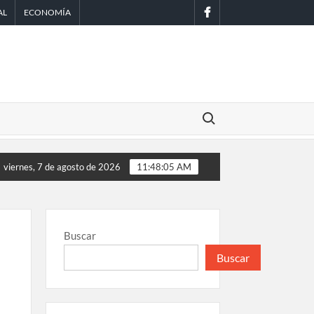
facebook
AL
ECONOMÍA
Buscar:
 Scouts en México
EE.UU. amplía revisión de redes sociales par
viernes, 7 de agosto de 2026
11:48:06 AM
Buscar
Buscar