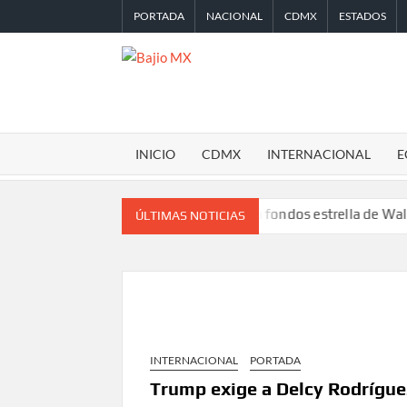
Saltar
PORTADA
NACIONAL
CDMX
ESTADOS
al
contenido
BAJIO
MX
INICIO
CDMX
INTERNACIONAL
E
Desplome de la IA arrastra a fondos estrella de Wall Street
L
ÚLTIMAS NOTICIAS
INTERNACIONAL
PORTADA
Trump exige a Delcy Rodríguez