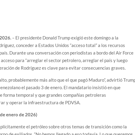
 2026.
– El presidente Donald Trump exigió este domingo a la
dríguez, conceder a Estados Unidos “acceso total” a los recursos
 país. Durante una conversación con periodistas a bordo del Air Force
cceso para “arreglar el sector petrolero, arreglar el país y luego
peración de Rodríguez es clave para evitar consecuencias graves.
 alto, probablemente más alto que el que pagó Maduro”, advirtió Trump
venezolano el pasado 3 de enero. El mandatario insistió en que
de forma temporal y que grandes compañías petroleras
ar y operar la infraestructura de PDVSA.
5 de enero de 2026)
xplícitamente el petróleo sobre otros temas de transición como la
etorno de exiliados. “No hemos llegado a eso todavía. Lo que queremos