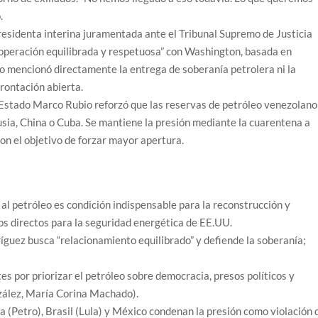
.
presidenta interina juramentada ante el Tribunal Supremo de Justicia
operación equilibrada y respetuosa” con Washington, basada en
No mencionó directamente la entrega de soberanía petrolera ni la
rontación abierta.
e Estado Marco Rubio reforzó que las reservas de petróleo venezolano
sia, China o Cuba. Se mantiene la presión mediante la cuarentena a
on el objetivo de forzar mayor apertura.
 al petróleo es condición indispensable para la reconstrucción y
os directos para la seguridad energética de EE.UU.
ríguez busca “relacionamiento equilibrado” y defiende la soberanía;
rtes por priorizar el petróleo sobre democracia, presos políticos y
zález, María Corina Machado).
 (Petro), Brasil (Lula) y México condenan la presión como violación 