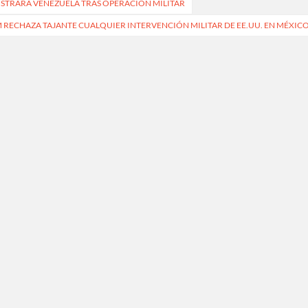
ISTRARÁ VENEZUELA TRAS OPERACIÓN MILITAR
RECHAZA TAJANTE CUALQUIER INTERVENCIÓN MILITAR DE EE.UU. EN MÉXIC