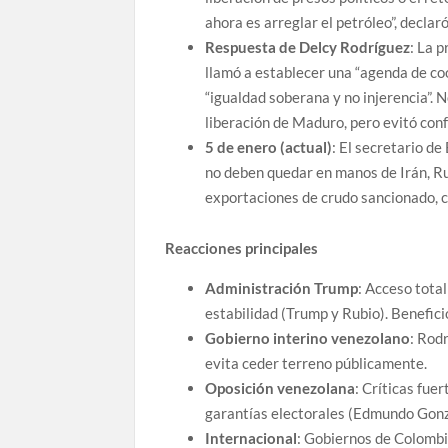
ahora es arreglar el petróleo”, declaró
Respuesta de Delcy Rodríguez
: La 
llamó a establecer una “agenda de co
“igualdad soberana y no injerencia”. 
liberación de Maduro, pero evitó conf
5 de enero (actual)
: El secretario d
no deben quedar en manos de Irán, Ru
exportaciones de crudo sancionado, c
Reacciones principales
Administración Trump
: Acceso total
estabilidad (Trump y Rubio). Benefici
Gobierno interino venezolano
: Rod
evita ceder terreno públicamente.
Oposición venezolana
: Críticas fue
garantías electorales (Edmundo Gon
Internacional
: Gobiernos de Colombia