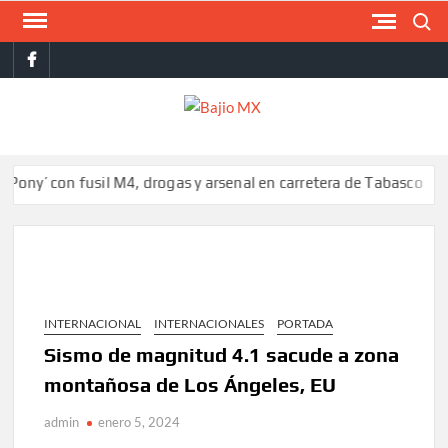
Saltar
Buscar
al
facebook
contenido
BAJI
MX
 con fusil M4, drogas y arsenal en carretera de Tabasco
Colomb
INTERNACIONAL
INTERNACIONALES
PORTADA
Sismo de magnitud 4.1 sacude a zona
montañosa de Los Ángeles, EU
admin
enero 5, 2024