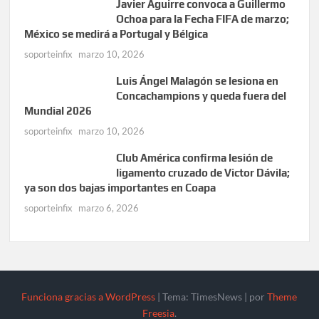
Javier Aguirre convoca a Guillermo
Ochoa para la Fecha FIFA de marzo;
México se medirá a Portugal y Bélgica
soporteinfix
marzo 10, 2026
Luis Ángel Malagón se lesiona en
Concachampions y queda fuera del
Mundial 2026
soporteinfix
marzo 10, 2026
Club América confirma lesión de
ligamento cruzado de Victor Dávila;
ya son dos bajas importantes en Coapa
soporteinfix
marzo 6, 2026
Funciona gracias a WordPress
|
Tema: TimesNews
|
por
Theme
Freesia
.