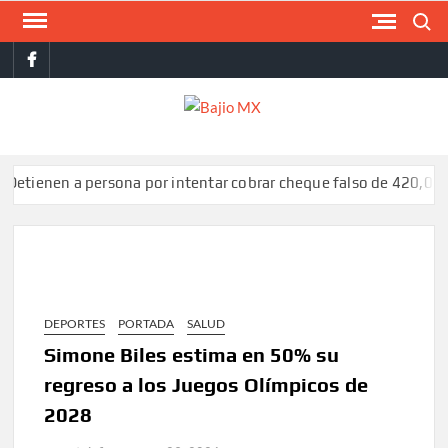
Saltar
Buscar
al
facebook
contenido
BAJI
MX
en a persona por intentar cobrar cheque falso de 420,000 pesos
DEPORTES
PORTADA
SALUD
Simone Biles estima en 50% su
regreso a los Juegos Olímpicos de
2028