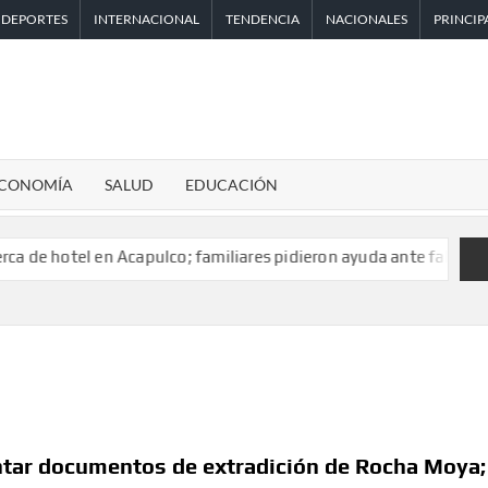
DEPORTES
INTERNACIONAL
TENDENCIA
NACIONALES
PRINCIP
CONOMÍA
SALUD
EDUCACIÓN
en Acapulco; familiares pidieron ayuda ante falta de personal ca
tar documentos de extradición de Rocha Moya;