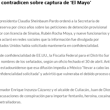
 contradicen sobre captura de ‘El Mayo’
 presidenta Claudia Sheinbaum Pardo ordenó a la Secretaría de
reserva por cinco años sobre las peticiones de detención provisional
or con licencia de Sinaloa, Rubén Rocha Moya, y nueve funcionarios y
a aclaró en redes sociales que la información fue divulgada por
stados Unidos había solicitado mantenerla en confidencialidad.
de confidencialidad de EE.UU., la Fiscalía Federal para el Distrito Sur
 nombres de los señalados, según un oficio fechado el 30 de abril. An
 estadounidense que esa difusión impedía a México “llevar a cabo las
fidencialidad solicitada” y advirtió que vulneraba el debido proceso 
enador Enrique Inzunza Cázarez y el alcalde de Culiacán, Juan de Dio
cusaciones de conspiración para importar fentanilo, heroína, cocaín
etralladoras.