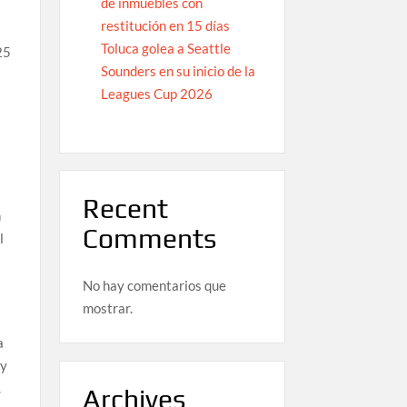
de inmuebles con
restitución en 15 días
Toluca golea a Seattle
25
Sounders en su inicio de la
Leagues Cup 2026
Recent
n
Comments
l
No hay comentarios que
mostrar.
a
 y
.
Archives