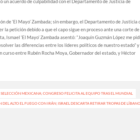
zó un acuerdo de culpabilidad con el Departamento de Justicia de
ción de ‘El Mayo’ Zambada; sin embargo, el Departamento de Justicia 
r la petición debido a que el capo sigue en proceso ante una corte de
carta, Ismael ‘El Mayo’ Zambada asentó: “Joaquín Guzmán López me pid
solver las diferencias entre los líderes políticos de nuestro estado” y
 en curso entre Rubén Rocha Moya, Gobernador del estado, y Héctor
 SELECCIÓN MEXICANA; CONGRESO FELICITA AL EQUIPO TRAS EL MUNDIAL
 DEL ALTO EL FUEGO CON IRÁN; ISRAEL DESCARTA RETIRAR TROPAS DE LÍBAN