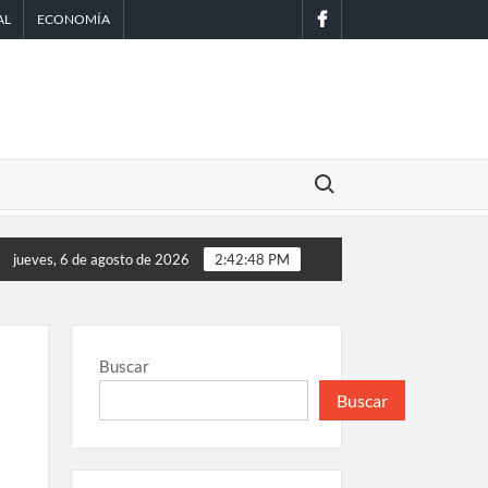
facebook
AL
ECONOMÍA
Buscar:
pacitado
SCJN avala obligación patronal de dar casa y comida a 
jueves, 6 de agosto de 2026
2:42:49 PM
Buscar
Buscar