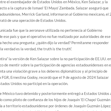
entre el exembajador de Estados Unidos en México, Ken Salazar, y la
pecto a la captura de Ismael ‘El Mayo’ Zambada. Salazar aseguró que
stadounidense, Merrick Garland, informaron al Gobierno mexicano, el 
 trató de una operación de Estados Unidos.
nicada fue que la aeronave utilizada no pertenecía al Gobierno
e ese país y que el operativo no fue realizado por autoridades de ese
ha hecho una pregunta: ¿quién dijo la verdad? Permítanme responder
la verdad es la verdad, the truth is the truth”.
ra” la versión de Ken Salazar sobre la no participación de EE.UU. e
tico de mentir sobre la participación de agencias estadounidenses en e
ta una violación grave a los deberes diplomáticos y al principio de
la FGR, Ernestina Godoy, recordó que el 9 de agosto de 2024 Salazar
tados Unidos no participó en la operación.
ue México tuvo detenido y posteriormente entregó a Estados Unidos 
ado como piloto de confianza de los hijos de Joaquín ‘El Chapo’ Guzmán
a a territorio estadounidense por órdenes de Joaquín Guzmán López