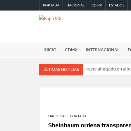
Saltar
PORTADA
NACIONAL
CDMX
ESTADOS
al
contenido
BAJIO
MX
INICIO
CDMX
INTERNACIONAL
E
a Ciudad de México
Turista muere ahogado en alberca de hotel 
ÚLTIMAS NOTICIAS
NACIONAL
PORTADA
Sheinbaum ordena transparen