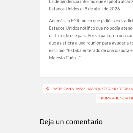
La dependencia informó que el piloto alcan
Estados Unidos el 9 de abril de 2026.
Además, la FGR indicó que pidió la extradi
Estados Unidos notificó que no podía atende
distrito de ese país. Por su parte, en una 
que asistiera a una reunión para ayudar a re
escribió: “Estaba enterado de una disputa
Melesio Cuén…”.
Navegación
RATIFICAN A RAFAEL MÁRQUEZ COMO DT DE LA
de
TRUMP ANUNCIA FIN
entradas
Deja un comentario