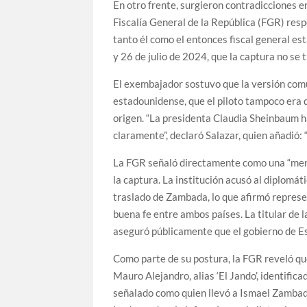
En otro frente, surgieron contradicciones 
Fiscalía General de la República (FGR) res
tanto él como el entonces fiscal general e
y 26 de julio de 2024, que la captura no se
El exembajador sostuvo que la versión comu
estadounidense, que el piloto tampoco era d
origen. “La presidenta Claudia Sheinbaum 
claramente”, declaró Salazar, quien añadió: “
La FGR señaló directamente como una “menti
la captura. La institución acusó al diplomá
traslado de Zambada, lo que afirmó represen
buena fe entre ambos países. La titular de 
aseguró públicamente que el gobierno de Es
Como parte de su postura, la FGR reveló q
Mauro Alejandro, alias ‘El Jando’, identific
señalado como quien llevó a Ismael Zambad