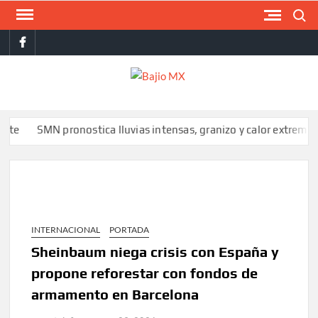
Saltar
Buscar
al
facebook
contenido
BAJI
MX
SMN pronostica lluvias intensas, granizo y calor extremo para est
INTERNACIONAL
PORTADA
Sheinbaum niega crisis con España y
propone reforestar con fondos de
armamento en Barcelona