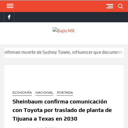
Saltar
Buscar
al
facebook
contenido
BAJI
MX
an muerte de Sydney Towle, influencer que documentó su lucha 
ECONOMÍA
NACIONAL
PORTADA
Sheinbaum confirma comunicación
con Toyota por traslado de planta de
Tijuana a Texas en 2030