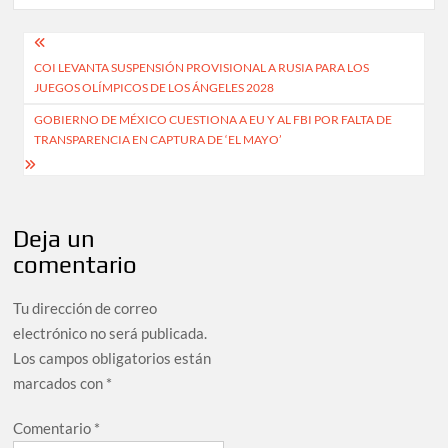
Navegación
COI LEVANTA SUSPENSIÓN PROVISIONAL A RUSIA PARA LOS
de
JUEGOS OLÍMPICOS DE LOS ÁNGELES 2028
entradas
GOBIERNO DE MÉXICO CUESTIONA A EU Y AL FBI POR FALTA DE
TRANSPARENCIA EN CAPTURA DE ‘EL MAYO’
Deja un
comentario
Tu dirección de correo
electrónico no será publicada.
Los campos obligatorios están
marcados con
*
Comentario
*