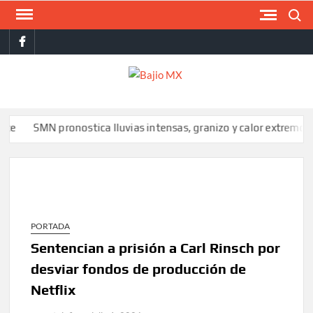
Saltar
Buscar
al
facebook
contenido
BAJI
MX
SMN pronostica lluvias intensas, granizo y calor extremo para est
PORTADA
Sentencian a prisión a Carl Rinsch por
desviar fondos de producción de
Netflix