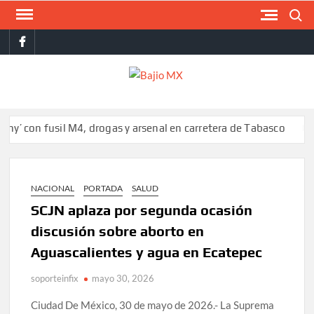
Saltar
Buscar
al
facebook
contenido
BAJI
MX
n fusil M4, drogas y arsenal en carretera de Tabasco
Colombia r
NACIONAL
PORTADA
SALUD
SCJN aplaza por segunda ocasión
discusión sobre aborto en
Aguascalientes y agua en Ecatepec
soporteinfix
mayo 30, 2026
Ciudad De México, 30 de mayo de 2026.- La Suprema