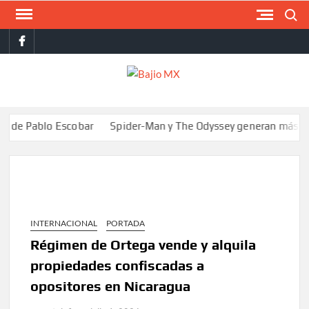
Saltar
Buscar
al
facebook
contenido
BAJI
MX
blo Escobar
Spider-Man y The Odyssey generan más de 400 mill
INTERNACIONAL
PORTADA
Régimen de Ortega vende y alquila
propiedades confiscadas a
opositores en Nicaragua