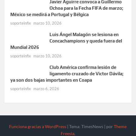
Javier Aguirre convoca a Guillermo
Ochoa para la Fecha FIFA de marzo;
México se medirá a Portugal y Bélgica
soporteinfix
marzo 10, 2026
Luis Ángel Malagón se lesiona en
Concachampions y queda fuera del
Mundial 2026
soporteinfix
marzo 10, 2026
Club América confirma lesión de
ligamento cruzado de Victor Dávila;
ya son dos bajas importantes en Coapa
soporteinfix
marzo 6, 2026
Funciona gracias a WordPress
|
Tema: TimesNews
|
por
Theme
Freesia
.