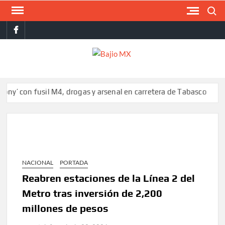
Saltar
Buscar
al
facebook
contenido
BAJI
MX
on fusil M4, drogas y arsenal en carretera de Tabasco
Colombia 
NACIONAL
PORTADA
Reabren estaciones de la Línea 2 del
Metro tras inversión de 2,200
millones de pesos