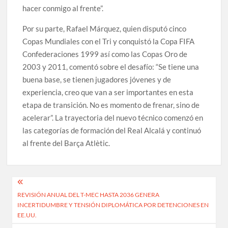
hacer conmigo al frente”.
Por su parte, Rafael Márquez, quien disputó cinco
Copas Mundiales con el Tri y conquistó la Copa FIFA
Confederaciones 1999 así como las Copas Oro de
2003 y 2011, comentó sobre el desafío: “Se tiene una
buena base, se tienen jugadores jóvenes y de
experiencia, creo que van a ser importantes en esta
etapa de transición. No es momento de frenar, sino de
acelerar”. La trayectoria del nuevo técnico comenzó en
las categorías de formación del Real Alcalá y continuó
al frente del Barça Atlètic.
Navegación
REVISIÓN ANUAL DEL T-MEC HASTA 2036 GENERA
de
INCERTIDUMBRE Y TENSIÓN DIPLOMÁTICA POR DETENCIONES EN
entradas
EE.UU.