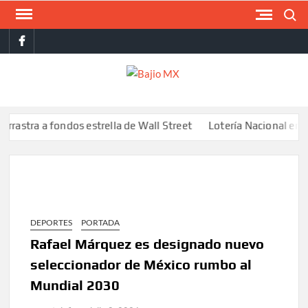
Saltar
Buscar
al
facebook
contenido
BAJI
MX
 a fondos estrella de Wall Street
Lotería Nacional emite bille
DEPORTES
PORTADA
Rafael Márquez es designado nuevo
seleccionador de México rumbo al
Mundial 2030