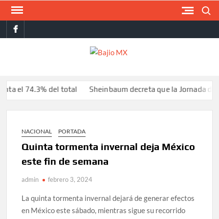
Saltar
Buscar
al
facebook
contenido
BAJI
MX
74.3% del total
Sheinbaum decreta que la Jornada de Refores
NACIONAL
PORTADA
Quinta tormenta invernal deja México
este fin de semana
admin
febrero 3, 2024
La quinta tormenta invernal dejará de generar efectos
en México este sábado, mientras sigue su recorrido