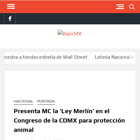
Saltar
Buscar
al
facebook
contenido
BAJI
MX
a a fondos estrella de Wall Street
Lotería Nacional emite bille
NACIONAL
PORTADA
Presenta MC la ‘Ley Merlín’ en el
Congreso de la CDMX para protección
animal