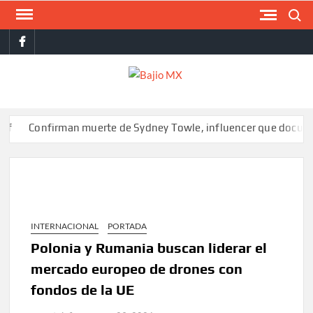
Saltar
Buscar
al
facebook
contenido
BAJI
MX
nfirman muerte de Sydney Towle, influencer que documentó su l
INTERNACIONAL
PORTADA
Polonia y Rumania buscan liderar el
mercado europeo de drones con
fondos de la UE