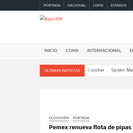
Saltar
PORTADA
NACIONAL
CDMX
ESTADOS
al
contenido
BAJIO
MX
INICIO
CDMX
INTERNACIONAL
E
diente de la colonia de Pablo Escobar
Spider-Man y The Odyss
ÚLTIMAS NOTICIAS
ECONOMÍA
PORTADA
Pemex renueva flota de pipas y