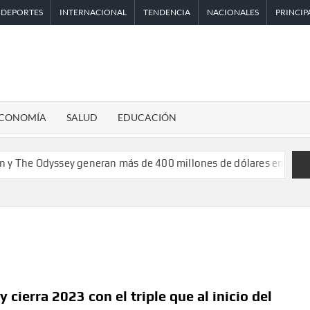
DEPORTES
INTERNACIONAL
TENDENCIA
NACIONALES
PRINCIP
CONOMÍA
SALUD
EDUCACIÓN
ey generan más de 400 millones de dólares en un fin de semana 
 cierra 2023 con el triple que al inicio del