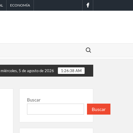
facebook
AL
ECONOMÍA
Buscar:
histórico en EE. UU.
Sheinbaum anuncia nuevo sistema de aler
miércoles, 5 de agosto de 2026
1:26:38 AM
Buscar
Buscar