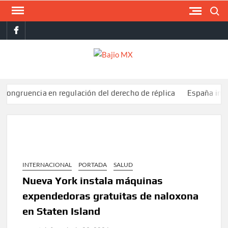
Saltar
Buscar
al
facebook
contenido
BAJI
MX
ncia en regulación del derecho de réplica
España impone contr
INTERNACIONAL
PORTADA
SALUD
Nueva York instala máquinas
expendedoras gratuitas de naloxona
en Staten Island