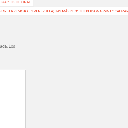
CUARTOS DE FINAL
POR TERREMOTO EN VENEZUELA; HAY MÁS DE 31 MIL PERSONAS SIN LOCALIZA
cada.
Los