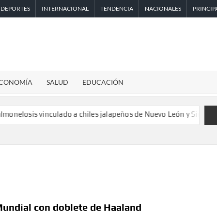
DEPORTES
INTERNACIONAL
TENDENCIA
NACIONALES
PRINCIP
CONOMÍA
SALUD
EDUCACIÓN
 vinculado a chiles jalapeños de Nuevo León y Sinaloa
Ángela B
 Mundial con doblete de Haaland