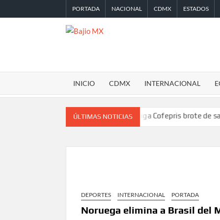
Saltar
PORTADA
NACIONAL
CDMX
ESTADOS
al
contenido
BAJIO
MX
INICIO
CDMX
INTERNACIONAL
E
e la Leagues Cup 2026
Investiga Cofepris brote de salmonelosis
ÚLTIMAS NOTICIAS
DEPORTES
INTERNACIONAL
PORTADA
Noruega elimina a Brasil del