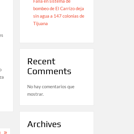
Falla en sistema de
s
bombeo de El Carrizo deja
sin agua a 147 colonias de
Tijuana
es
Recent
Comments
o
iza
m
No hay comentarios que
mostrar.
Archives
N