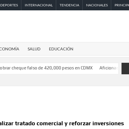
DEPORTES
INTERNACIONAL
TENDENCIA
NACIONALES
PRINCIP
CONOMÍA
SALUD
EDUCACIÓN
ue falso de 420,000 pesos en CDMX
Aficionado encara a Mikel A
lizar tratado comercial y reforzar inversiones