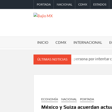
Saltar
PORTADA
NACIONAL
CDMX
ESTADOS
al
contenido
BAJIO
MX
INICIO
CDMX
INTERNACIONAL
E
 TikTok en Miami
Detienen a persona por intentar cobrar cheq
ÚLTIMAS NOTICIAS
ECONOMÍA
NACIONAL
PORTADA
México y Suiza acuerdan actua