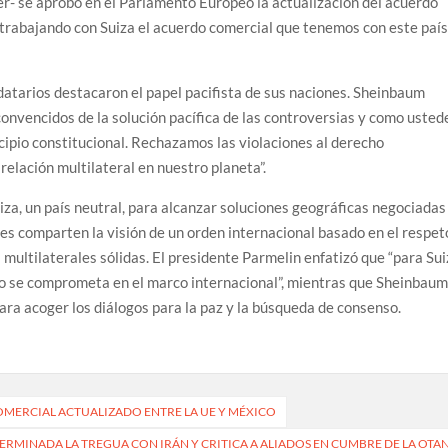
er- se aprobó en el Parlamento Europeo la actualización del acuerdo
 trabajando con Suiza el acuerdo comercial que tenemos con este paí
datarios destacaron el papel pacifista de sus naciones. Sheinbaum
convencidos de la solución pacífica de las controversias y como usted
ncipio constitucional. Rechazamos las violaciones al derecho
 relación multilateral en nuestro planeta”.
za, un país neutral, para alcanzar soluciones geográficas negociadas
es comparten la visión de un orden internacional basado en el respet
 multilaterales sólidas. El presidente Parmelin enfatizó que “para Su
o se comprometa en el marco internacional”, mientras que Sheinbau
ara acoger los diálogos para la paz y la búsqueda de consenso.
MERCIAL ACTUALIZADO ENTRE LA UE Y MÉXICO
RMINADA LA TREGUA CON IRÁN Y CRITICA A ALIADOS EN CUMBRE DE LA OTA