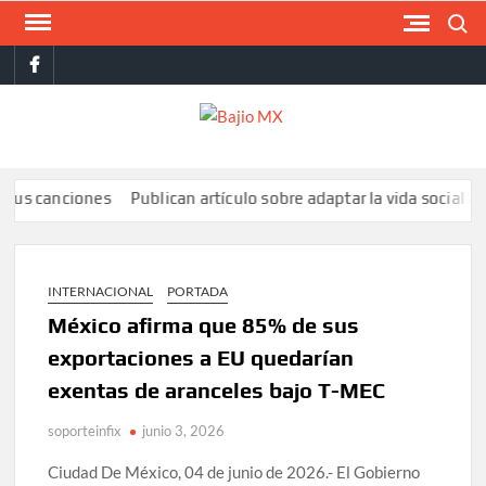
Saltar
Buscar
al
facebook
contenido
BAJI
MX
nciones
Publican artículo sobre adaptar la vida social a la de los
INTERNACIONAL
PORTADA
México afirma que 85% de sus
exportaciones a EU quedarían
exentas de aranceles bajo T-MEC
soporteinfix
junio 3, 2026
Ciudad De México, 04 de junio de 2026.- El Gobierno