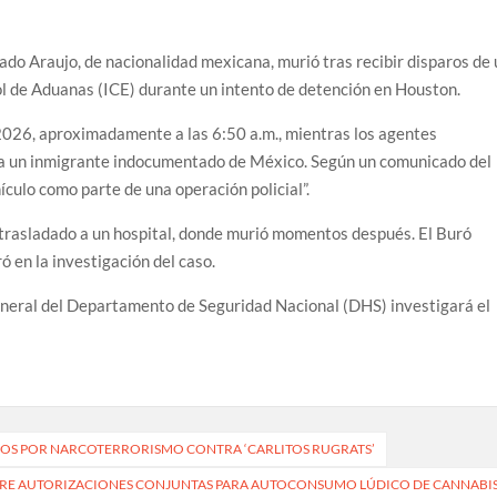
ado Araujo, de nacionalidad mexicana, murió tras recibir disparos de
ol de Aduanas (ICE) durante un intento de detención en Houston.
e 2026, aproximadamente a las 6:50 a.m., mientras los agentes
r a un inmigrante indocumentado de México. Según un comunicado del
ículo como parte de una operación policial”.
 trasladado a un hospital, donde murió momentos después. El Buró
ó en la investigación del caso.
eneral del Departamento de Seguridad Nacional (DHS) investigará el
ARGOS POR NARCOTERRORISMO CONTRA ‘CARLITOS RUGRATS’
OBRE AUTORIZACIONES CONJUNTAS PARA AUTOCONSUMO LÚDICO DE CANNABI