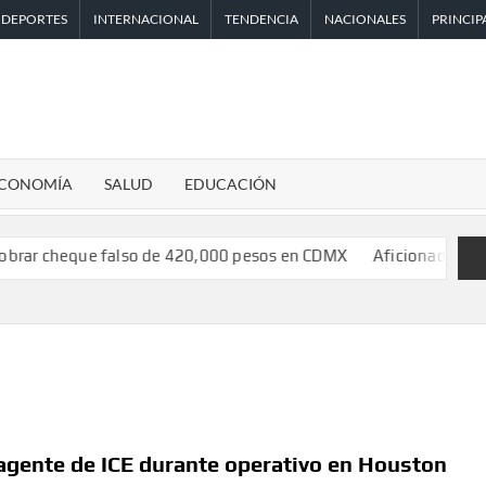
DEPORTES
INTERNACIONAL
TENDENCIA
NACIONALES
PRINCIP
CONOMÍA
SALUD
EDUCACIÓN
ue falso de 420,000 pesos en CDMX
Aficionado encara a Mikel A
gente de ICE durante operativo en Houston