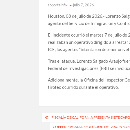
soporteinfix
julio 7, 2026
Houston, 08 de julio de 2026.- Lorenzo Salg
agente del Servicio de Inmigración y Contr
El incidente ocurrió el martes 7 de julio d
realizaban un operativo dirigido a arresta
ICE, los agentes “intentaron detener un veh
Tras el ataque, Lorenzo Salgado Araujo fue
Federal de Investigaciones (FBI) se involucr
Adicionalmente, la Oficina del Inspector G
tiroteo ocurrido durante el operativo.
Navegación
FISCALÍA DE CALIFORNIA PRESENTA SIETE C
de
COFEPRIS ACATA RESOLUCIÓN DE LA SCJN S