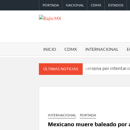
Saltar
PORTADA
NACIONAL
CDMX
ESTADOS
al
contenido
BAJIO
MX
INICIO
CDMX
INTERNACIONAL
E
 TikTok en Miami
Detienen a persona por intentar cobrar cheq
ÚLTIMAS NOTICIAS
INTERNACIONAL
PORTADA
Mexicano muere baleado por a