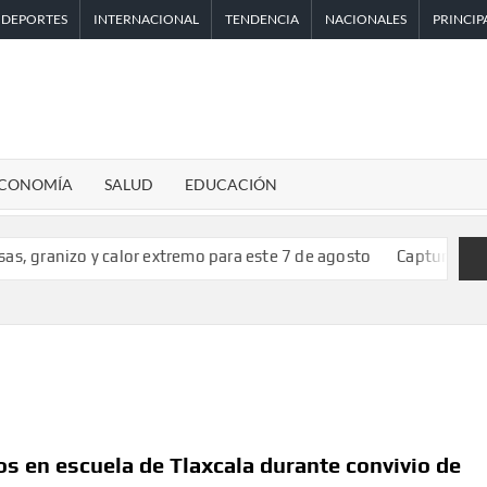
DEPORTES
INTERNACIONAL
TENDENCIA
NACIONALES
PRINCIP
CONOMÍA
SALUD
EDUCACIÓN
 y calor extremo para este 7 de agosto
Capturan en Zapopan a 
s en escuela de Tlaxcala durante convivio de