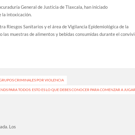
curaduría General de Justicia de Tlaxcala, han iniciado
 la intoxicación.
ra Riesgos Sanitarios y el área de Vigilancia Epidemiológica de la
do las muestras de alimentos y bebidas consumidas durante el conviv
 GRUPOS CRIMINALES POR VIOLENCIA
ENDS PARA TODOS: ESTO ES LO QUE DEBES CONOCER PARA COMENZAR A JUGA
cada.
Los