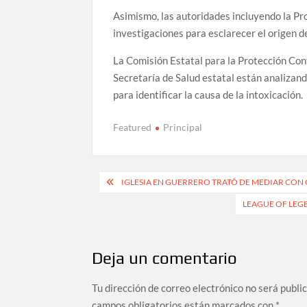
Asimismo, las autoridades incluyendo la Pro
investigaciones para esclarecer el origen de
La Comisión Estatal para la Protección Cont
Secretaría de Salud estatal están analizan
para identificar la causa de la intoxicación.
Featured
Principal
Navegación
IGLESIA EN GUERRERO TRATÓ DE MEDIAR CON
de
LEAGUE OF LEG
entradas
Deja un comentario
Tu dirección de correo electrónico no será publi
campos obligatorios están marcados con
*