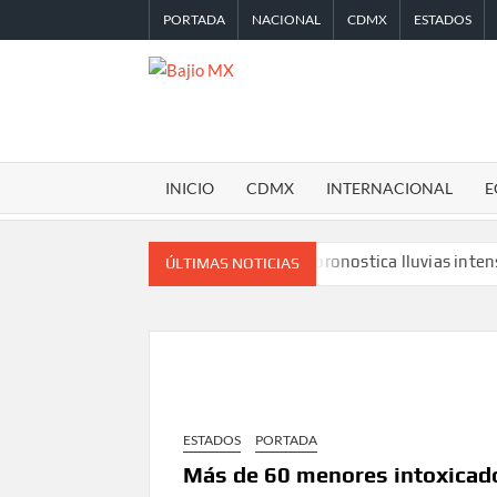
Saltar
PORTADA
NACIONAL
CDMX
ESTADOS
al
contenido
BAJIO
MX
INICIO
CDMX
INTERNACIONAL
E
ra y Tierra Caliente
SMN pronostica lluvias intensas, granizo
ÚLTIMAS NOTICIAS
ESTADOS
PORTADA
Más de 60 menores intoxicado