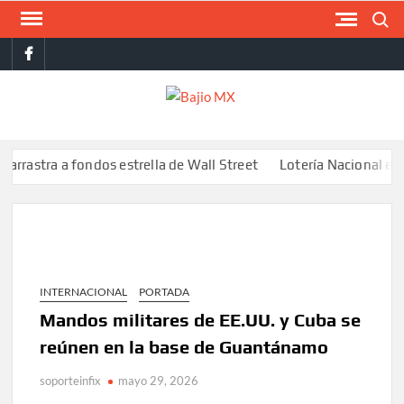
Saltar
Buscar
al
facebook
contenido
BAJI
MX
stra a fondos estrella de Wall Street
Lotería Nacional emite bi
INTERNACIONAL
PORTADA
Mandos militares de EE.UU. y Cuba se
reúnen en la base de Guantánamo
soporteinfix
mayo 29, 2026