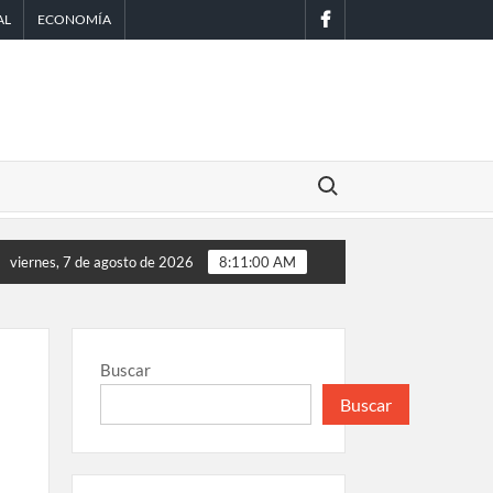
facebook
AL
ECONOMÍA
Buscar:
n de Scouts en México
EE.UU. amplía revisión de redes sociales
viernes, 7 de agosto de 2026
8:11:01 AM
Buscar
Buscar