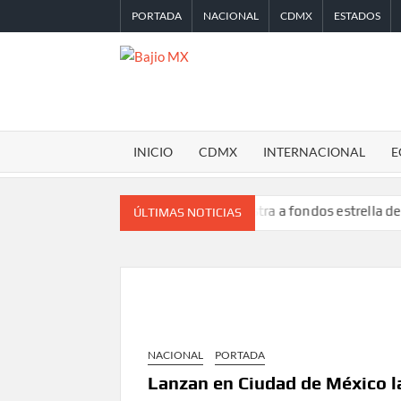
Saltar
PORTADA
NACIONAL
CDMX
ESTADOS
al
contenido
BAJIO
MX
INICIO
CDMX
INTERNACIONAL
E
lia
Desplome de la IA arrastra a fondos estrella de Wall Street
ÚLTIMAS NOTICIAS
NACIONAL
PORTADA
Lanzan en Ciudad de México la