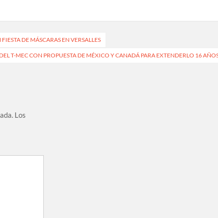
FIESTA DE MÁSCARAS EN VERSALLES
N DEL T-MEC CON PROPUESTA DE MÉXICO Y CANADÁ PARA EXTENDERLO 16 AÑO
cada.
Los