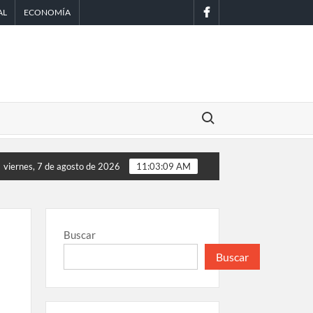
facebook
AL
ECONOMÍA
Buscar:
 Scouts en México
EE.UU. amplía revisión de redes sociales par
viernes, 7 de agosto de 2026
11:03:10 AM
Buscar
Buscar