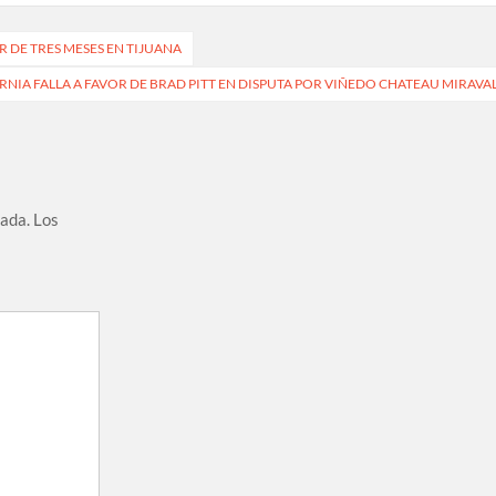
R DE TRES MESES EN TIJUANA
RNIA FALLA A FAVOR DE BRAD PITT EN DISPUTA POR VIÑEDO CHATEAU MIRAVA
cada.
Los