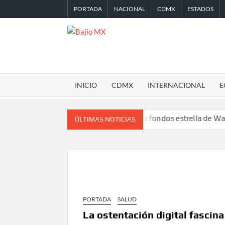
Saltar
PORTADA
NACIONAL
CDMX
ESTADOS
al
contenido
BAJIO
MX
INICIO
CDMX
INTERNACIONAL
E
Desplome de la IA arrastra a fondos estrella de Wall Street
ÚLTIMAS NOTICIAS
PORTADA
SALUD
La ostentación digital fascina 