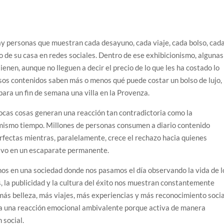
y personas que muestran cada desayuno, cada viaje, cada bolso, cad
 de su casa en redes sociales. Dentro de ese exhibicionismo, algunas
enen, aunque no lleguen a decir el precio de lo que les ha costado lo
sos contenidos saben más o menos qué puede costar un bolso de lujo,
 para un fin de semana una villa en la Provenza.
ocas cosas generan una reacción tan contradictoria como la
l mismo tiempo. Millones de personas consumen a diario contenido
fectas mientras, paralelamente, crece el rechazo hacia quienes
tivo en un escaparate permanente.
imos en una sociedad donde nos pasamos el día observando la vida de l
s, la publicidad y la cultura del éxito nos muestran constantemente
ás belleza, más viajes, más experiencias y más reconocimiento social
rta una reacción emocional ambivalente porque activa de manera
 social.