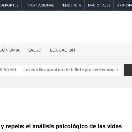
DEPORTES
INTERNACIONAL
TENDENCIA
NACIONALES
PRINCIP
CONOMÍA
SALUD
EDUCACIÓN
Lotería Nacional emite billete por centenario de la Asociación de
y repele: el análisis psicológico de las vidas