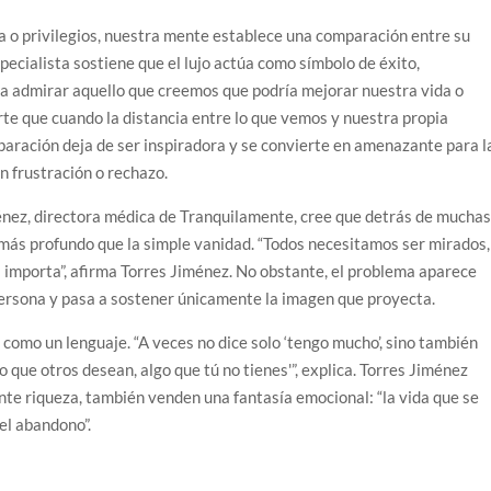
 o privilegios, nuestra mente establece una comparación entre su
especialista sostiene que el lujo actúa como símbolo de éxito,
a admirar aquello que creemos que podría mejorar nuestra vida o
erte que cuando la distancia entre lo que vemos y nuestra propia
paración deja de ser inspiradora y se convierte en amenazante para l
n frustración o rechazo.
iménez, directora médica de Tranquilamente, cree que detrás de mucha
o más profundo que la simple vanidad. “Todos necesitamos ser mirados,
a importa”, afirma Torres Jiménez. No obstante, el problema aparece
 persona y pasa a sostener únicamente la imagen que proyecta.
s como un lenguaje. “A veces no dice solo ‘tengo mucho’, sino también
go que otros desean, algo que tú no tienes'”, explica. Torres Jiménez
te riqueza, también venden una fantasía emocional: “la vida que se
el abandono”.