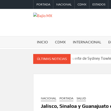
Saltar
PORTADA
NACIONAL
CDMX
ESTADOS
al
contenido
BAJIO
MX
INICIO
CDMX
INTERNACIONAL
E
ndial Concacaf
Confirman muerte de Sydney Towle, influencer 
ÚLTIMAS NOTICIAS
NACIONAL
PORTADA
SALUD
Jalisco, Sinaloa y Guanajuato