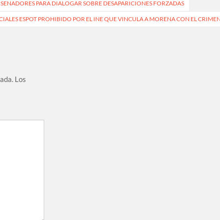
N SENADORES PARA DIALOGAR SOBRE DESAPARICIONES FORZADAS
CIALES ESPOT PROHIBIDO POR EL INE QUE VINCULA A MORENA CON EL CRIME
cada.
Los