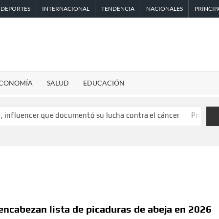
DEPORTES
INTERNACIONAL
TENDENCIA
NACIONALES
PRINCIP
CONOMÍA
SALUD
EDUCACIÓN
que documentó su lucha contra el cáncer
Pronostican victoria
 encabezan lista de picaduras de abeja en 2026