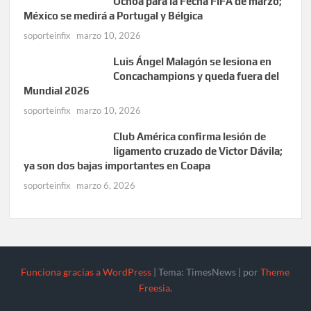
Ochoa para la Fecha FIFA de marzo;
México se medirá a Portugal y Bélgica
soporteinfix
marzo 10, 2026
Luis Ángel Malagón se lesiona en
Concachampions y queda fuera del
Mundial 2026
soporteinfix
marzo 10, 2026
Club América confirma lesión de
ligamento cruzado de Victor Dávila;
ya son dos bajas importantes en Coapa
soporteinfix
marzo 6, 2026
Funciona gracias a WordPress
|
Tema: TimesNews
|
por
Theme
Freesia
.