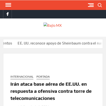
Saltar
Buscar
al
facebook
contenido
BAJI
MX
EE. UU. reconoce apoyo de Sheinbaum contra el narco pero ad
INTERNACIONAL
PORTADA
Irán ataca base aérea de EE.UU. en
respuesta a ofensiva contra torre de
telecomunicaciones