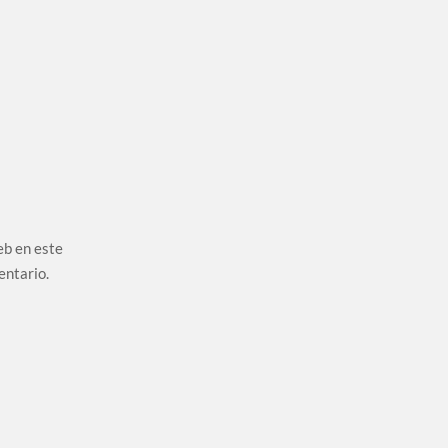
eb en este
entario.