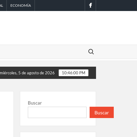
facebook
AL
ECONOMÍA
Buscar:
istórico en EE. UU.
Sheinbaum anuncia nuevo sistema de alert
miércoles, 5 de agosto de 2026
10:46:01 PM
Buscar
Buscar