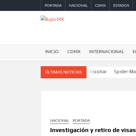
Saltar
PORTADA
NACIONAL
CDMX
ESTADOS
al
contenido
BAJIO
MX
INICIO
CDMX
INTERNACIONAL
E
iente de la colonia de Pablo Escobar
Spider-Man y The Odyss
ÚLTIMAS NOTICIAS
NACIONAL
PORTADA
Investigación y retiro de vis