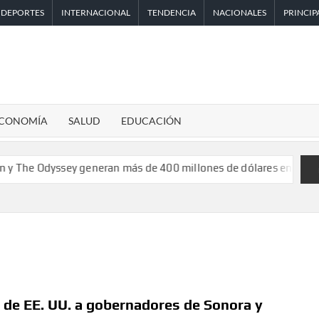
DEPORTES
INTERNACIONAL
TENDENCIA
NACIONALES
PRINCIP
CONOMÍA
SALUD
EDUCACIÓN
ey generan más de 400 millones de dólares en un fin de semana h
as de EE. UU. a gobernadores de Sonora y