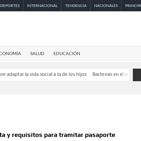
DEPORTES
INTERNACIONAL
TENDENCIA
NACIONALES
PRINCIP
CONOMÍA
SALUD
EDUCACIÓN
 la vida social a la de los hijos
Bacterias en el semen también 
ta y requisitos para tramitar pasaporte