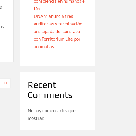
consciencia en humanos e
e
IAs
UNAM anuncia tres
auditorías y terminación
Los
anticipada del contrato
con Territorium Life por
anomalías
Recent
U
Comments
No hay comentarios que
mostrar.