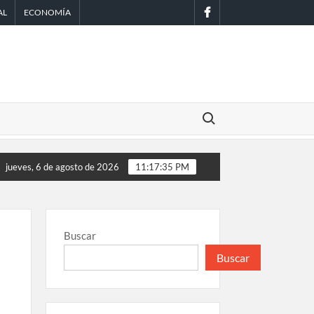
facebook
AL
ECONOMÍA
Buscar:
condicionan el éxito del embarazo: estudio cambia el foco al mi
jueves, 6 de agosto de 2026
11:17:36 PM
Buscar
Buscar