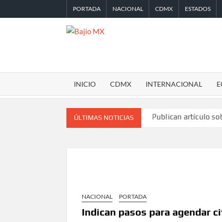
Saltar
PORTADA
NACIONAL
CDMX
ESTADOS
al
contenido
BAJIO
MX
INICIO
CDMX
INTERNACIONAL
E
oces femeninas en sus canciones
Publican artículo sobre adaptar
ÚLTIMAS NOTICIAS
NACIONAL
PORTADA
Indican pasos para agendar ci