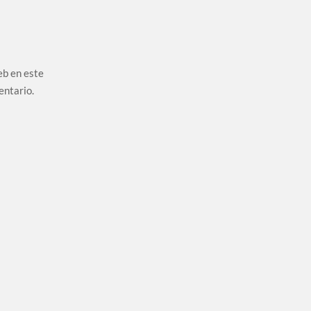
eb en este
entario.