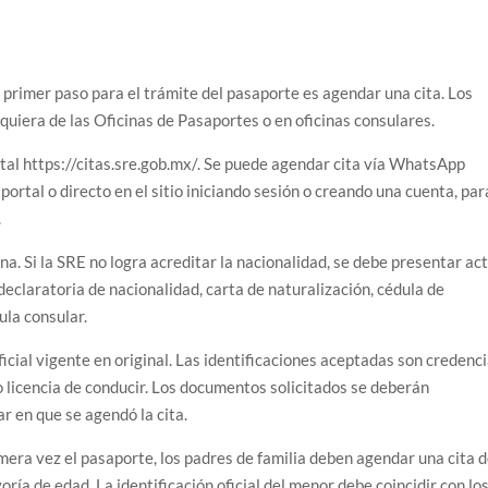
primer paso para el trámite del pasaporte es agendar una cita. Los
lquiera de las Oficinas de Pasaportes o en oficinas consulares.
rtal https://citas.sre.gob.mx/. Se puede agendar cita vía WhatsApp
ortal o directo en el sitio iniciando sesión o creando una cuenta, par
.
a. Si la SRE no logra acreditar la nacionalidad, se debe presentar ac
declaratoria de nacionalidad, carta de naturalización, cédula de
ula consular.
icial vigente en original. Las identificaciones aceptadas son credenci
r o licencia de conducir. Los documentos solicitados se deberán
r en que se agendó la cita.
era vez el pasaporte, los padres de familia deben agendar una cita 
ía de edad. La identificación oficial del menor debe coincidir con lo