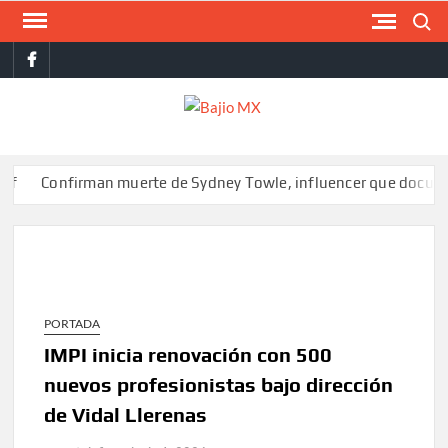
Saltar
Buscar
al
facebook
contenido
BAJI
MX
onfirman muerte de Sydney Towle, influencer que documentó su l
PORTADA
IMPI inicia renovación con 500
nuevos profesionistas bajo dirección
de Vidal Llerenas