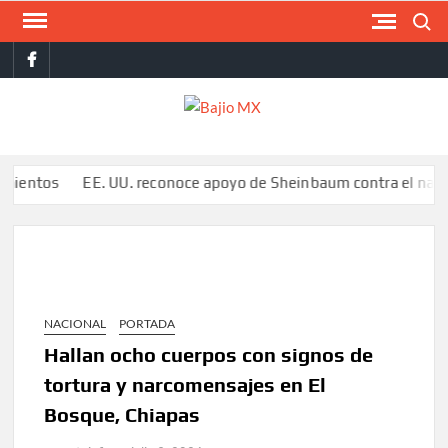
Saltar
Buscar
al
facebook
contenido
BAJI
MX
os
EE. UU. reconoce apoyo de Sheinbaum contra el narco pero a
NACIONAL
PORTADA
Hallan ocho cuerpos con signos de
tortura y narcomensajes en El
Bosque, Chiapas