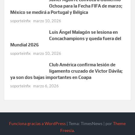
Ochoa para la Fecha FIFA de marzo;
México se medirá a Portugal y Bélgica
soporteinfix
marzo 10, 2026
Luis Ángel Malagón se lesiona en
Concachampions y queda fuera del
Mundial 2026
soporteinfix
marzo 10, 2026
Club América confirma lesión de
ligamento cruzado de Victor Dávila;
ya son dos bajas importantes en Coapa
soporteinfix
marzo 6, 2026
Funciona gracias a WordPress
|
Tema: TimesNews
|
por
Theme
Freesia
.