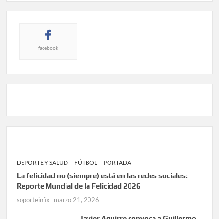
facebook
DEPORTE Y SALUD
FÚTBOL
PORTADA
La felicidad no (siempre) está en las redes sociales:
Reporte Mundial de la Felicidad 2026
soporteinfix
marzo 21, 2026
Javier Aguirre convoca a Guillermo