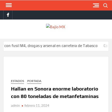
Saltar
Buscar
al
facebook
contenido
BAJI
MX
usil M4, drogas y arsenal en carretera de Tabasco
Colombia resp
ESTADOS
PORTADA
Hallan en Sonora enorme laboratorio
con 80 toneladas de metanfetaminas
admin
febrero 11, 2024