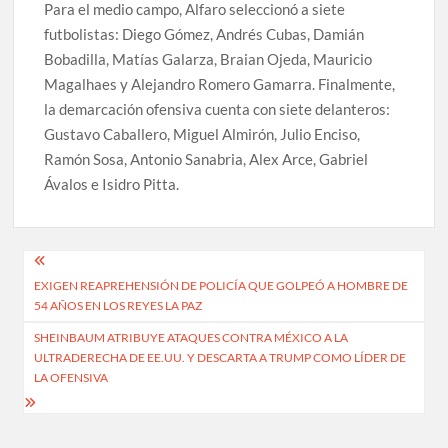
Para el medio campo, Alfaro seleccionó a siete
futbolistas: Diego Gómez, Andrés Cubas, Damián
Bobadilla, Matías Galarza, Braian Ojeda, Mauricio
Magalhaes y Alejandro Romero Gamarra. Finalmente,
la demarcación ofensiva cuenta con siete delanteros:
Gustavo Caballero, Miguel Almirón, Julio Enciso,
Ramón Sosa, Antonio Sanabria, Alex Arce, Gabriel
Ávalos e Isidro Pitta.
Navegación
EXIGEN REAPREHENSIÓN DE POLICÍA QUE GOLPEÓ A HOMBRE DE
de
54 AÑOS EN LOS REYES LA PAZ
entradas
SHEINBAUM ATRIBUYE ATAQUES CONTRA MÉXICO A LA
ULTRADERECHA DE EE.UU. Y DESCARTA A TRUMP COMO LÍDER DE
LA OFENSIVA