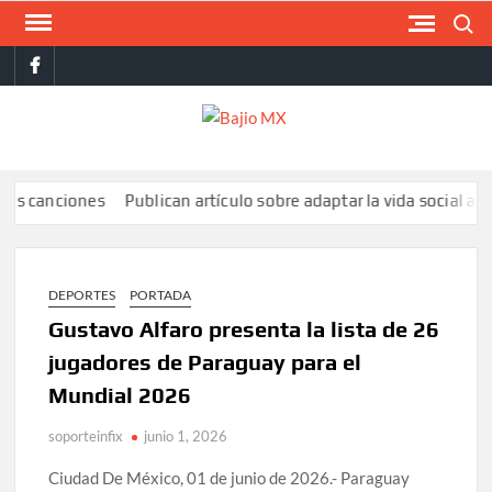
Saltar
Buscar
al
facebook
contenido
BAJI
MX
anciones
Publican artículo sobre adaptar la vida social a la de lo
DEPORTES
PORTADA
Gustavo Alfaro presenta la lista de 26
jugadores de Paraguay para el
Mundial 2026
soporteinfix
junio 1, 2026
Ciudad De México, 01 de junio de 2026.- Paraguay