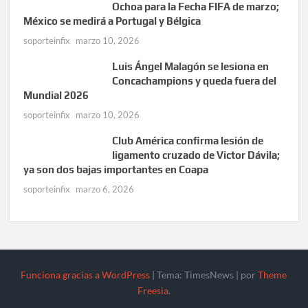
Ochoa para la Fecha FIFA de marzo;
México se medirá a Portugal y Bélgica
soporteinfix
marzo 10, 2026
Luis Ángel Malagón se lesiona en
Concachampions y queda fuera del
Mundial 2026
soporteinfix
marzo 10, 2026
Club América confirma lesión de
ligamento cruzado de Victor Dávila;
ya son dos bajas importantes en Coapa
soporteinfix
marzo 6, 2026
Funciona gracias a WordPress
|
Tema: TimesNews
|
por
Theme
Freesia
.