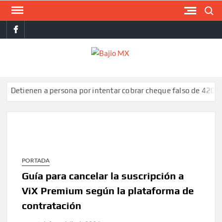
Saltar
Buscar
al
facebook
contenido
BAJI
MX
enen a persona por intentar cobrar cheque falso de 420,000 pe
PORTADA
Guía para cancelar la suscripción a
ViX Premium según la plataforma de
contratación