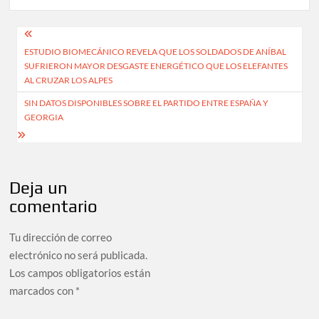
Navegación
ESTUDIO BIOMECÁNICO REVELA QUE LOS SOLDADOS DE ANÍBAL
de
SUFRIERON MAYOR DESGASTE ENERGÉTICO QUE LOS ELEFANTES
entradas
AL CRUZAR LOS ALPES
SIN DATOS DISPONIBLES SOBRE EL PARTIDO ENTRE ESPAÑA Y
GEORGIA
Deja un
comentario
Tu dirección de correo
electrónico no será publicada.
Los campos obligatorios están
marcados con
*