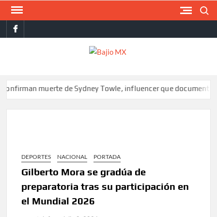
Saltar
Buscar
al
facebook
contenido
BAJI
MX
man muerte de Sydney Towle, influencer que documentó su lucha 
DEPORTES
NACIONAL
PORTADA
Gilberto Mora se gradúa de
preparatoria tras su participación en
el Mundial 2026