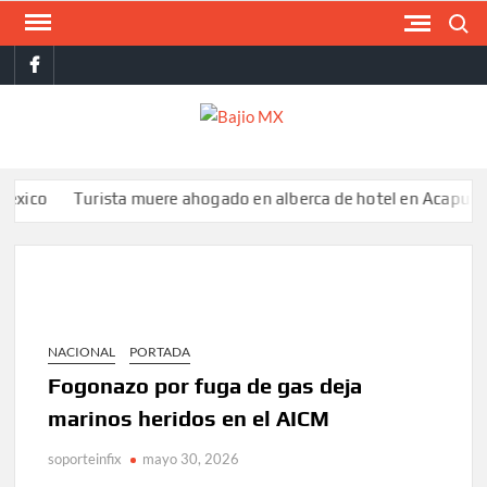
Saltar
Buscar
al
facebook
contenido
BAJI
MX
Turista muere ahogado en alberca de hotel en Acapulco; famili
NACIONAL
PORTADA
Fogonazo por fuga de gas deja
marinos heridos en el AICM
soporteinfix
mayo 30, 2026