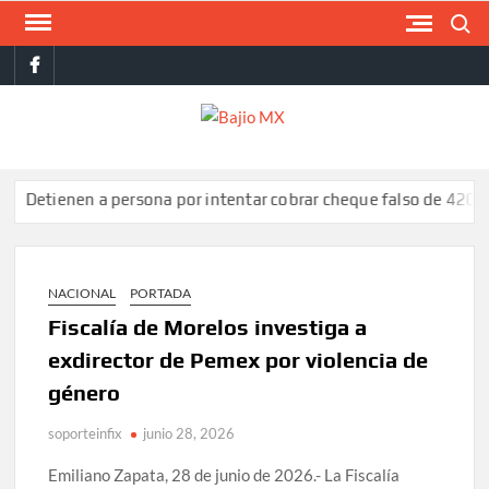
Saltar
Buscar
al
facebook
contenido
BAJI
MX
enen a persona por intentar cobrar cheque falso de 420,000 pe
NACIONAL
PORTADA
Fiscalía de Morelos investiga a
exdirector de Pemex por violencia de
género
soporteinfix
junio 28, 2026
Emiliano Zapata, 28 de junio de 2026.- La Fiscalía