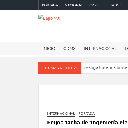
Saltar
PORTADA
NACIONAL
CDMX
ESTADOS
al
contenido
BAJIO
MX
INICIO
CDMX
INTERNACIONAL
E
ido de la Leagues Cup 2026
Investiga Cofepris brote de salmone
ÚLTIMAS NOTICIAS
INTERNACIONAL
PORTADA
Feijoo tacha de ‘ingeniería e