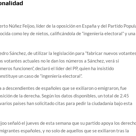
ionalidad
rto Núñez Feijoo, líder de la oposición en España y del Partido Popula
cida como ley de nietos, calificándola de “ingeniería electoral” y una
Pedro Sánchez, de utilizar la legislación para “fabricar nuevos votante
los votantes actuales no le dan los números a Sánchez, verá si
ros funcionen”, declaró el líder del PP, quien ha insistido
stituye un caso de “ingeniería electoral”.
a a descendientes de españoles que se exiliaron o emigraron, fue
sición de la derecha. Según los datos disponibles, un total de 2.45
arios países han solicitado citas para pedir la ciudadanía bajo esta
Feijoo señaló el jueves de esta semana que su partido apoya los derech
migrantes españoles, y no solo de aquellos que se exiliaron tras la