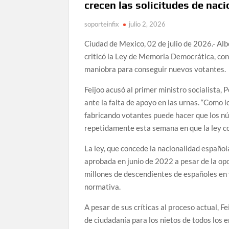
crecen las solicitudes de nac
soporteinfix
julio 2, 2026
Ciudad de Mexico, 02 de julio de 2026.- Albe
criticó la Ley de Memoria Democrática, cono
maniobra para conseguir nuevos votantes.
Feijoo acusó al primer ministro socialista, 
ante la falta de apoyo en las urnas. “Como 
fabricando votantes puede hacer que los núme
repetidamente esta semana en que la ley con
La ley, que concede la nacionalidad español
aprobada en junio de 2022 a pesar de la opo
millones de descendientes de españoles en v
normativa.
A pesar de sus críticas al proceso actual, 
de ciudadanía para los nietos de todos los e