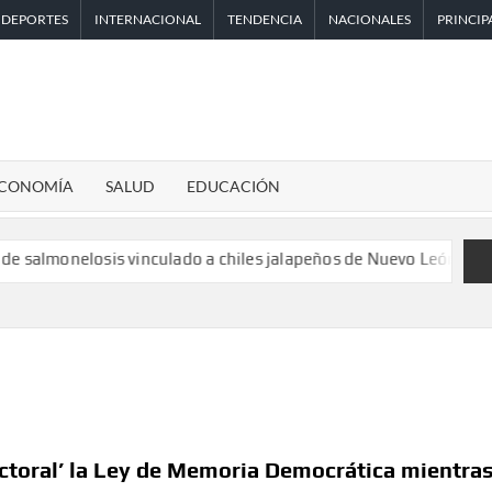
DEPORTES
INTERNACIONAL
TENDENCIA
NACIONALES
PRINCIP
CONOMÍA
SALUD
EDUCACIÓN
losis vinculado a chiles jalapeños de Nuevo León y Sinaloa
Áng
lectoral’ la Ley de Memoria Democrática mientra