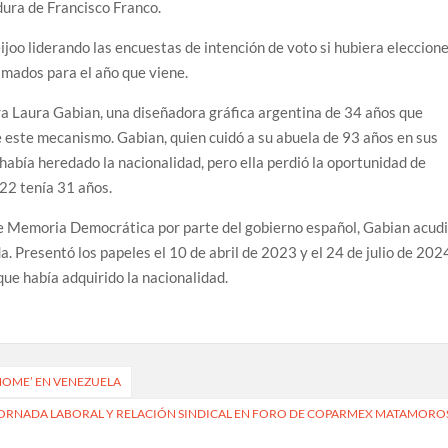
dura de Francisco Franco.
ijoo liderando las encuestas de intención de voto si hubiera eleccion
amados para el año que viene.
tra Laura Gabian, una diseñadora gráfica argentina de 34 años que
e este mecanismo. Gabian, quien cuidó a su abuela de 93 años en sus
abía heredado la nacionalidad, pero ella perdió la oportunidad de
022 tenía 31 años.
de Memoria Democrática por parte del gobierno español, Gabian acud
. Presentó los papeles el 10 de abril de 2023 y el 24 de julio de 202
que había adquirido la nacionalidad.
HOME’ EN VENEZUELA
 JORNADA LABORAL Y RELACIÓN SINDICAL EN FORO DE COPARMEX MATAMORO