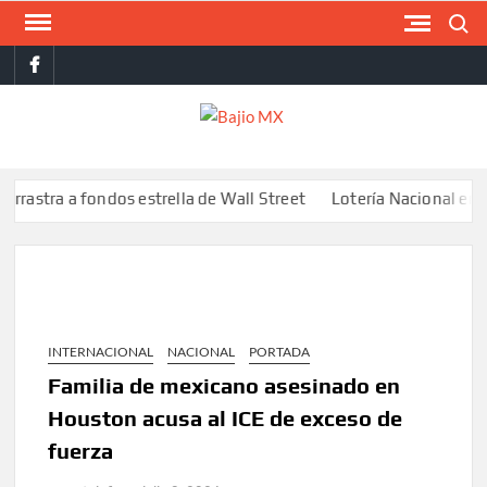
Saltar
Buscar
al
facebook
contenido
BAJI
MX
a a fondos estrella de Wall Street
Lotería Nacional emite bille
INTERNACIONAL
NACIONAL
PORTADA
Familia de mexicano asesinado en
Houston acusa al ICE de exceso de
fuerza