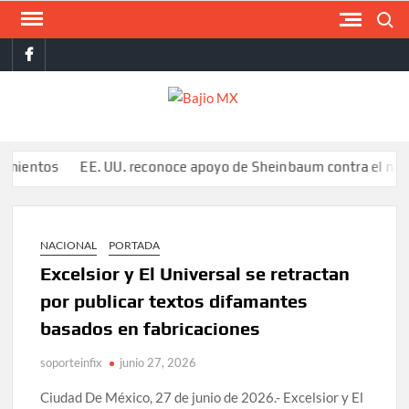
Saltar
Buscar
al
facebook
contenido
BAJI
MX
tos
EE. UU. reconoce apoyo de Sheinbaum contra el narco pero 
NACIONAL
PORTADA
Excelsior y El Universal se retractan
por publicar textos difamantes
basados en fabricaciones
soporteinfix
junio 27, 2026
Ciudad De México, 27 de junio de 2026.- Excelsior y El