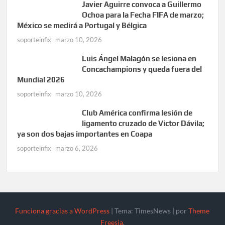
Javier Aguirre convoca a Guillermo
Ochoa para la Fecha FIFA de marzo;
México se medirá a Portugal y Bélgica
soporteinfix
marzo 10, 2026
Luis Ángel Malagón se lesiona en
Concachampions y queda fuera del
Mundial 2026
soporteinfix
marzo 10, 2026
Club América confirma lesión de
ligamento cruzado de Victor Dávila;
ya son dos bajas importantes en Coapa
soporteinfix
marzo 6, 2026
Funciona gracias a WordPress
|
Tema: TimesNews
|
por
Theme
Freesia
.