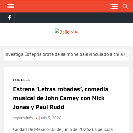
Saltar
Buscar
al
facebook
contenido
BAJI
MX
tiga Cofepris brote de salmonelosis vinculado a chiles jalapeños
PORTADA
Estrena ‘Letras robadas’, comedia
musical de John Carney con Nick
Jonas y Paul Rudd
soporteinfix
junio 5, 2026
Ciudad De México, 05 de junio de 2026.- La película