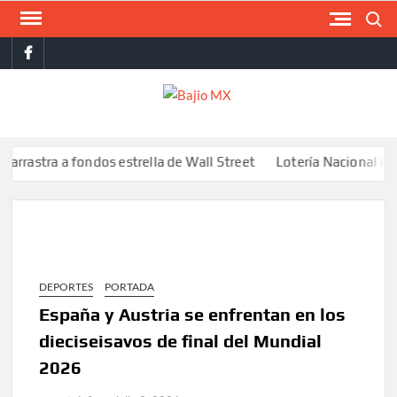
Saltar
Buscar
al
facebook
contenido
BAJI
MX
ra a fondos estrella de Wall Street
Lotería Nacional emite bill
DEPORTES
PORTADA
España y Austria se enfrentan en los
dieciseisavos de final del Mundial
2026