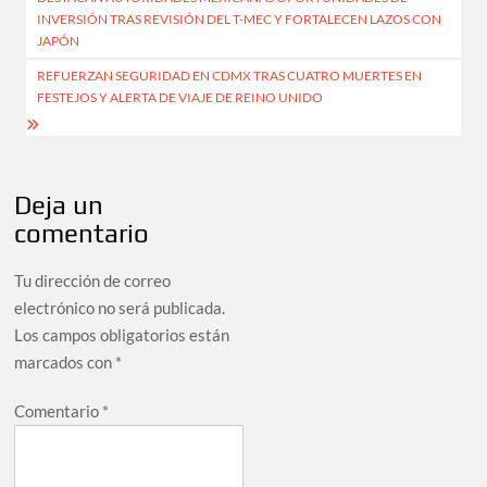
de
INVERSIÓN TRAS REVISIÓN DEL T-MEC Y FORTALECEN LAZOS CON
entradas
JAPÓN
REFUERZAN SEGURIDAD EN CDMX TRAS CUATRO MUERTES EN
FESTEJOS Y ALERTA DE VIAJE DE REINO UNIDO
Deja un
comentario
Tu dirección de correo
electrónico no será publicada.
Los campos obligatorios están
marcados con
*
Comentario
*