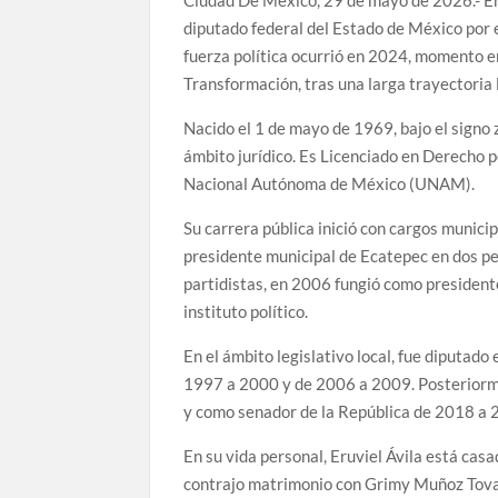
Ciudad De México, 29 de mayo de 2026.- Eru
diputado federal del Estado de México por 
fuerza política ocurrió en 2024, momento e
Transformación, tras una larga trayectoria l
Nacido el 1 de mayo de 1969, bajo el signo 
ámbito jurídico. Es Licenciado en Derecho 
Nacional Autónoma de México (UNAM).
Su carrera pública inició con cargos munic
presidente municipal de Ecatepec en dos p
partidistas, en 2006 fungió como president
instituto político.
En el ámbito legislativo local, fue diputad
1997 a 2000 y de 2006 a 2009. Posteriorm
y como senador de la República de 2018 a 
En su vida personal, Eruviel Ávila está ca
contrajo matrimonio con Grimy Muñoz Tovar.