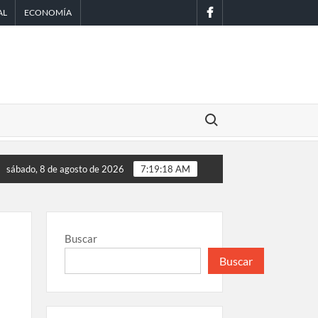
facebook
AL
ECONOMÍA
Buscar:
os Unidos reanuda parcialmente los envíos de aguacate desde 
sábado, 8 de agosto de 2026
7:19:19 AM
Buscar
Buscar