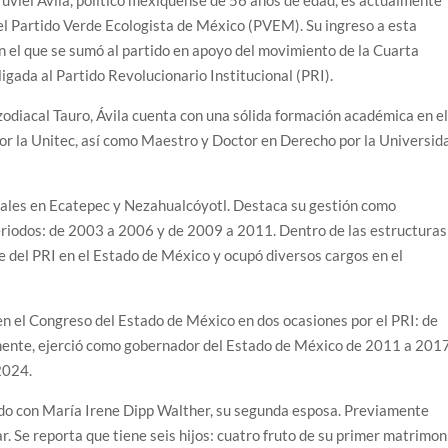
viel Ávila, político mexiquense de 56 años de edad, es actualmente
el Partido Verde Ecologista de México (PVEM). Su ingreso a esta
n el que se sumó al partido en apoyo del movimiento de la Cuarta
igada al Partido Revolucionario Institucional (PRI).
zodiacal Tauro, Ávila cuenta con una sólida formación académica en e
por la Unitec, así como Maestro y Doctor en Derecho por la Universid
ipales en Ecatepec y Nezahualcóyotl. Destaca su gestión como
eriodos: de 2003 a 2006 y de 2009 a 2011. Dentro de las estructuras
e del PRI en el Estado de México y ocupó diversos cargos en el
o en el Congreso del Estado de México en dos ocasiones por el PRI: de
ente, ejerció como gobernador del Estado de México de 2011 a 201
2024.
sado con María Irene Dipp Walther, su segunda esposa. Previamente
 Se reporta que tiene seis hijos: cuatro fruto de su primer matrimon