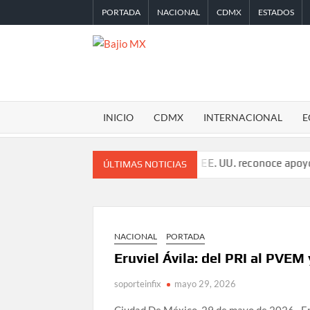
Saltar
PORTADA
NACIONAL
CDMX
ESTADOS
al
contenido
BAJIO
MX
INICIO
CDMX
INTERNACIONAL
E
ro años de enfrentamientos
EE. UU. reconoce apoyo de Sheinba
ÚLTIMAS NOTICIAS
NACIONAL
PORTADA
Eruviel Ávila: del PRI al PVEM
soporteinfix
mayo 29, 2026