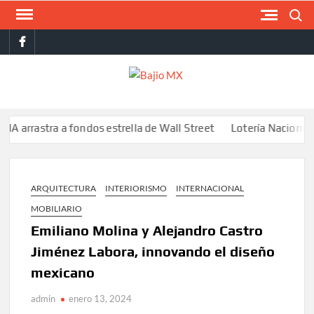
Saltar
Buscar
al
facebook
contenido
BAJI
MX
astra a fondos estrella de Wall Street
Lotería Nacional emite b
ARQUITECTURA
INTERIORISMO
INTERNACIONAL
MOBILIARIO
Emiliano Molina y Alejandro Castro
Jiménez Labora, innovando el diseño
mexicano
admin
enero 13, 2024