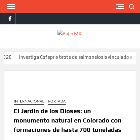
Saltar
Buscar
al
facebook
contenido
BAJI
MX
Investiga Cofepris brote de salmonelosis vinculado a chiles 
INTERNACIONAL
PORTADA
El Jardín de los Dioses: un
monumento natural en Colorado con
formaciones de hasta 700 toneladas