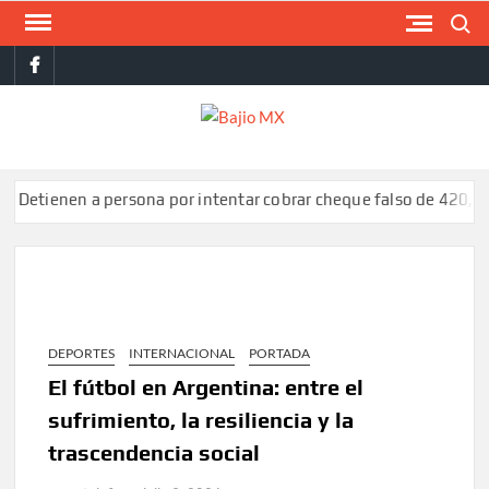
Saltar
Buscar
al
facebook
contenido
BAJI
MX
nen a persona por intentar cobrar cheque falso de 420,000 pes
DEPORTES
INTERNACIONAL
PORTADA
El fútbol en Argentina: entre el
sufrimiento, la resiliencia y la
trascendencia social