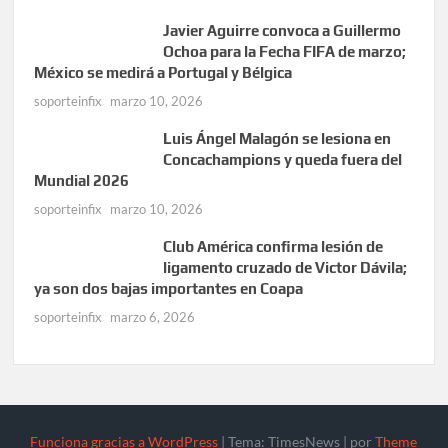
Javier Aguirre convoca a Guillermo
Ochoa para la Fecha FIFA de marzo;
México se medirá a Portugal y Bélgica
soporteinfix
marzo 10, 2026
Luis Ángel Malagón se lesiona en
Concachampions y queda fuera del
Mundial 2026
soporteinfix
marzo 10, 2026
Club América confirma lesión de
ligamento cruzado de Victor Dávila;
ya son dos bajas importantes en Coapa
soporteinfix
marzo 6, 2026
Funciona gracias a WordPress
|
Tema: TimesNews
|
por
Theme