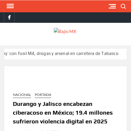
Saltar
Buscar
al
facebook
contenido
BAJI
MX
n fusil M4, drogas y arsenal en carretera de Tabasco
Colombia r
NACIONAL
PORTADA
Durango y Jalisco encabezan
ciberacoso en México; 19.4 millones
sufrieron violencia digital en 2025