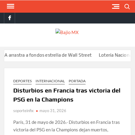
Saltar
Buscar
al
facebook
contenido
BAJI
MX
astra a fondos estrella de Wall Street
Lotería Nacional emite b
DEPORTES
INTERNACIONAL
PORTADA
Disturbios en Francia tras victoria del
PSG en la Champions
soporteinfix
mayo 31, 2026
París, 31 de mayo de 2026.- Disturbios en Francia tras
victoria del PSG en la Champions dejan muertos,